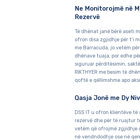
Ne Monitorojmë në M
Rezervë
Të dhënat janë bërë aseti më
ofron disa zgjidhje për t’i 
me Barracuda, jo vetëm për t
dhënave tuaja, por edhe për
siguruar përditësimin, sakt
RIKTHYER me besim të dhëna
qoftë e qëllimshme apo aks
Qasja Jonë me Dy Niv
DSS IT u ofron klientëve të 
rezervë dhe për të ruajtur 
vetëm që ofrojmë zgjidhje q
në vendndodhje ose në qend