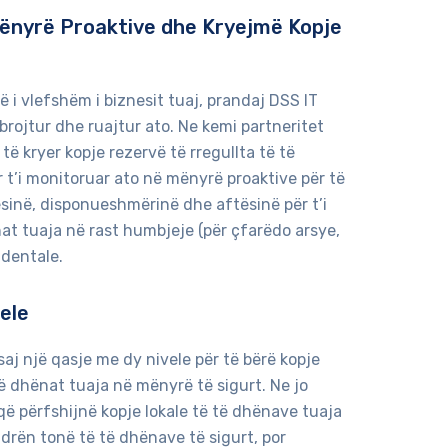
ënyrë Proaktive dhe Kryejmë Kopje
 i vlefshëm i biznesit tuaj, prandaj DSS IT
mbrojtur dhe ruajtur ato. Ne kemi partneritet
ë kryer kopje rezervë të rregullta të të
 t’i monitoruar ato në mënyrë proaktive për të
ësinë, disponueshmërinë dhe aftësinë për t’i
t tuaja në rast humbjeje (për çfarëdo arsye,
identale.
ele
saj një qasje me dy nivele për të bërë kopje
të dhënat tuaja në mënyrë të sigurt. Ne jo
ë përfshijnë kopje lokale të të dhënave tuaja
rën tonë të të dhënave të sigurt, por