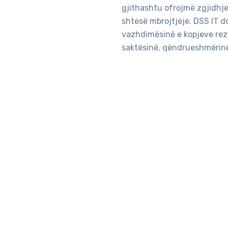
gjithashtu ofrojmë zgjidhje
shtesë mbrojtjeje. DSS IT do
vazhdimësinë e kopjeve reze
saktësinë, qëndrueshmërin