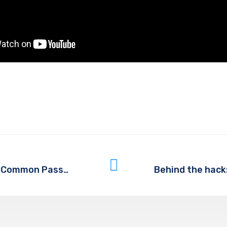
Cyber Security Matters: 20 Most Common Passwords Found On The Dark Web