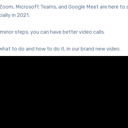
e Zoom, Microsoft Teams, and Google Meet are here to 
ially in 2021.
 minor steps, you can have better video calls.
what to do and how to do it, in our brand new video.