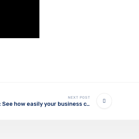
NEXT POST
Behind the hack: See how easily your business can be hacked