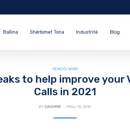
Ballina
Shërbimet Tona
Industritë
Blog
REMOTE WORK
eaks to help improve your 
Calls in 2021
BY
DASHMIR
PRILL 13, 2021