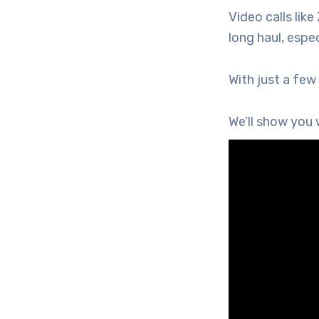
Video calls lik
long haul, espec
With just a few
We’ll show you 